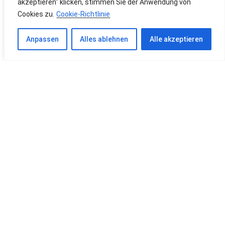
akzeptieren" klicken, stimmen Sie der Anwendung von
Cookies zu.
Cookie-Richtlinie
Anpassen
Alles ablehnen
Alle akzeptieren
MVZ GRÜNDEN
VORTEIL ODER NACHTEIL?
Viele Vorteile, wenige Nachteile – so könnten sich